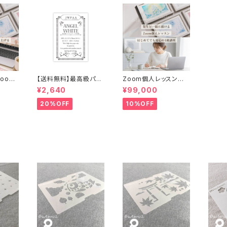
oom
【送料無料】最高級パス
Zoom個人レッスン｜
ステル
テルアート専用紙 2L
パステルアートインスト
¥2,640
¥99,000
クター1
サイズ 40枚入 エン
ラクター1級講座 （送料
、認定
ジェル・ホワイト
無料、認定料10,000円
20%OFF
10%OFF
）
含む）