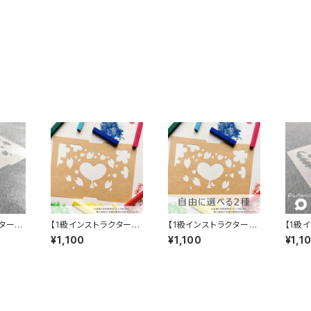
クター専
【1級インストラクター専
【1級インストラクター専
【1級
シルⓇ
用】 紙製パステンシル
用】選べる2種 紙製パ
用】
¥1,100
¥1,100
¥1,1
Ⓡ 10枚入り
ステンシルⓇ 10枚入
大人の
り（各5枚×2種）