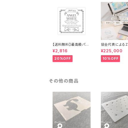
【送料無料】最高級パス
協会代表によるZ
テルアート専用紙 15c
個人レッスン｜パ
¥2,816
¥225,000
m角 40枚入 エンジ
アートインストラ
ェル・ホワイト
級講座（送料無料
20%OFF
10%OFF
料10,000円含む
その他の商品