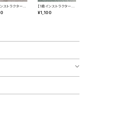
インストラクター専
【1級インストラクター専
 パステンシルⓇ
用】 パステンシルⓇ
00
¥1,100
わもこマカロン
ハリネズミ TSUBUA
Nシリーズ