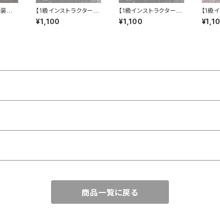
 装飾
【1級インストラクター専
【1級インストラクター専
【1級
A・B
用】 パステンシルⓇ
用】 パステンシルⓇ
用】
¥1,100
¥1,100
¥1,1
こいのぼり
大人の宮島
春色ふ
商品一覧に戻る