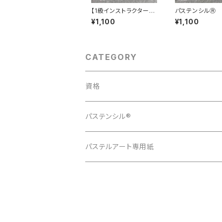
【1級インストラクター専
パステンシルⓇ
用】 パステンシルⓇ
用キラキラシート
¥1,100
¥1,100
ブラキオサウルス KO
2枚組
TORIシリーズ
CATEGORY
資格
パステンシル®
一般販売用
パステルアート専用紙
インストラクター専用
KOTORIシリーズ