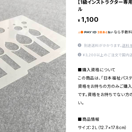
【1級インストラクター専
ル
1,100
¥
なら
手数
別途送料がかかります。
送料
¥3,200以上のご注文で国内
■購入資格について
この商品は、「日本福祉パステ
資格をお持ちの方のみご購入
です。資格をお持ちでない方
い。
■商品情報
サイズ：2Ｌ（12.7×17.8cm）