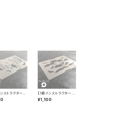
インストラクター専
【1級インストラクター専
 パステンシルⓇ
用】 パステンシルⓇ
00
¥1,100
ニャンじぇる
大人の富士山