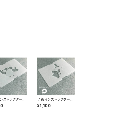
インストラクター専
【1級インストラクター専
 パステンシルⓇ
用】 パステンシルⓇ
00
¥1,100
インコ TSUBU
白くま TSUBUANシ
リーズ
リーズ