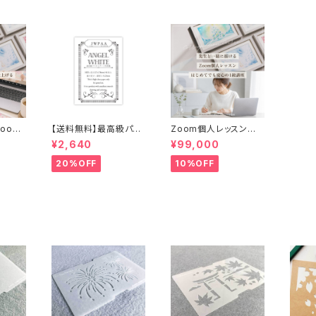
oom
【送料無料】最高級パス
Zoom個人レッスン｜
ステル
テルアート専用紙 2L
パステルアートインスト
¥2,640
¥99,000
クター1
サイズ 40枚入 エン
ラクター1級講座 （送料
、認定
ジェル・ホワイト
無料、認定料10,000円
20%OFF
10%OFF
）
含む）