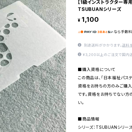
【1級インストラクター
TSUBUANシリーズ
1,100
¥
なら
手数
別途送料がかかります。
送料
¥3,200以上のご注文で国内
■購入資格について
この商品は、「日本福祉パステ
資格をお持ちの方のみご購入
です。資格をお持ちでない方
い。
■商品情報
シリーズ：TSUBUANシリー