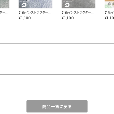
クター専
【1級インストラクター専
【1級インストラクター専
【1級
シルⓇ
用】 パステンシルⓇ
用】 パステンシルⓇ
用】選
¥1,100
¥1,100
¥1,1
ANシ
夏夜の大輪
大人の宮島
ステン
り（各
商品一覧に戻る