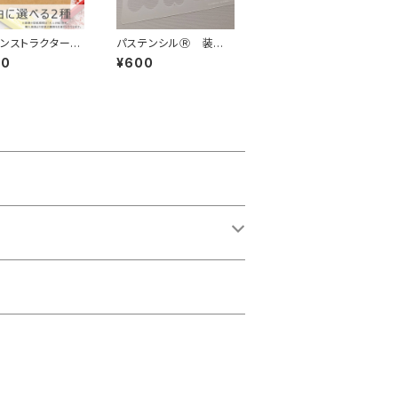
インストラクター専
パステンシルⓇ 装飾
べる2種 紙製パ
用葉っぱシート
00
¥600
シルⓇ 10枚入
5枚×2種）