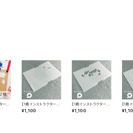
クター専
【1級インストラクター専
【1級インストラクター専
【1級
紙製パ
用】 パステンシルⓇ
用】 パステンシルⓇ
用】
¥1,100
¥1,100
¥1,1
0枚入
アルパカ TSUBUAN
ウシ TSUBUANシリ
オカメ
シリーズ
ーズ
ANシ