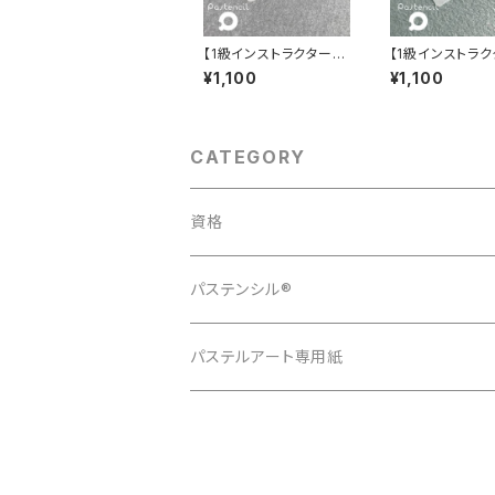
【1級インストラクター専
【1級インストラ
用】 パステンシルⓇ
用】 パステン
¥1,100
¥1,100
さつまいも
白くま TSUBU
リーズ
CATEGORY
資格
パステンシル®
一般販売用
パステルアート専用紙
インストラクター専用
KOTORIシリーズ