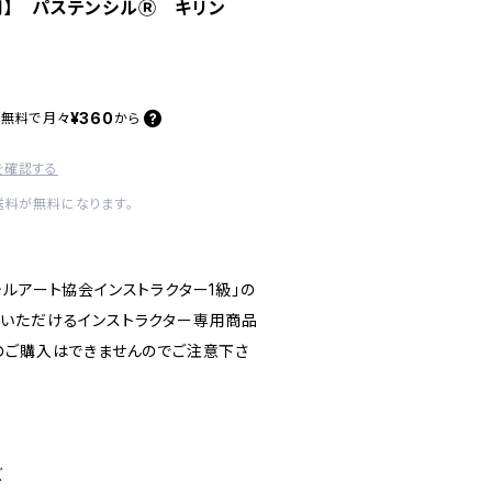
専用】 パステンシルⓇ キリン
¥360
料無料で
月々
から
を確認する
送料が無料になります。
ルアート協会インストラクター1級」の
いただけるインストラクター専用商品
のご購入はできませんのでご注意下さ
ズ