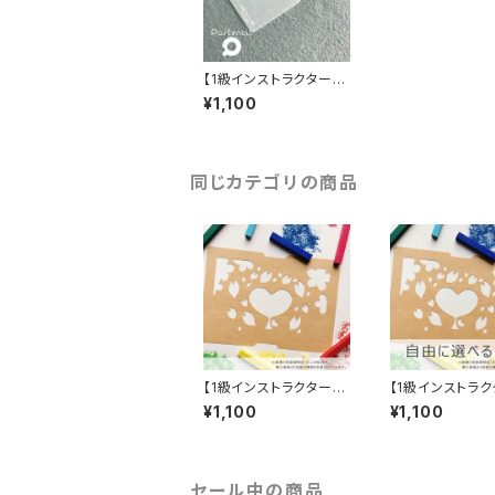
【1級インストラクター専
用】 パステンシルⓇ
¥1,100
キリン TSUBUANシ
リーズ
同じカテゴリの商品
【1級インストラクター専
【1級インストラ
用】 紙製パステンシル
用】選べる2種 
¥1,100
¥1,100
Ⓡ 10枚入り
ステンシルⓇ 1
り（各5枚×2種）
セール中の商品