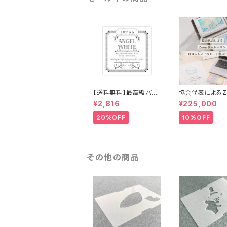
【送料無料】最高級パス
協会代表によるZ
テルアート専用紙 15c
個人レッスン｜パ
¥2,816
¥225,000
m角 40枚入 エンジ
アートインストラ
ェル・ホワイト
級講座（送料無料
20%OFF
10%OFF
料10,000円含む
その他の商品